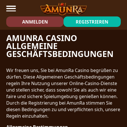
ANMELDEN
REGISTRIEREN
AMUNRA CASINO
ALLGEMEINE
GESCHÄFTSBEDINGUNGEN
Wir freuen uns, Sie bei AmunRa Casino begrüßen zu
dürfen. Diese Allgemeinen Geschäftsbedingungen
regeln Ihre Nutzung unserer Online-Casino-Dienste
und stellen sicher, dass sowohl Sie als auch wir eine
faire und sichere Spielumgebung genießen können.
Durch die Registrierung bei AmunRa stimmen Sie
diesen Bedingungen zu und verpflichten sich, unsere
Regeln einzuhalten.
Allgemeine Bestimmungen