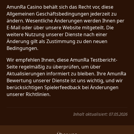
AmunRa Casino behält sich das Recht vor, diese
Allgemeinen Geschäftsbedingungen jederzeit zu
ändern. Wesentliche Änderungen werden Ihnen per
E-Mail oder über unsere Website mitgeteilt. Die
weitere Nutzung unserer Dienste nach einer
Änderung gilt als Zustimmung zu den neuen
Bedingungen.
Wir empfehlen Ihnen, diese AmunRa Testbericht-
Seite regelmäßig zu überprüfen, um über
Aktualisierungen informiert zu bleiben. Ihre AmunRa
Bewertung unserer Dienste ist uns wichtig, und wir
berücksichtigen Spielerfeedback bei Änderungen
unserer Richtlinien.
Inhalt aktualisiert: 07.05.2026