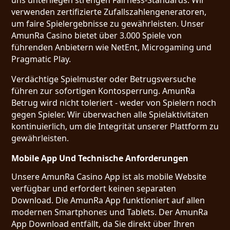
verwenden zertifizierte Zufallszahlengeneratoren,
um faire Spielergebnisse zu gewährleisten. Unser
AmunRa Casino bietet über 3.000 Spiele von
führenden Anbietern wie NetEnt, Microgaming und
Pragmatic Play.
Verdächtige Spielmuster oder Betrugsversuche
führen zur sofortigen Kontosperrung. AmunRa
Betrug wird nicht toleriert - weder von Spielern noch
gegen Spieler. Wir überwachen alle Spielaktivitäten
kontinuierlich, um die Integrität unserer Plattform zu
gewährleisten.
Mobile App Und Technische Anforderungen
Unsere AmunRa Casino App ist als mobile Website
verfügbar und erfordert keinen separaten
Download. Die AmunRa App funktioniert auf allen
modernen Smartphones und Tablets. Der AmunRa
App Download entfällt, da Sie direkt über Ihren