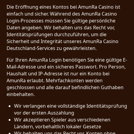
Die Eröffnung eines Kontos bei AmunRa Casino ist
einfach und sicher. Während des AmunRa Casino
Login-Prozesses müssen Sie gültige persönliche
Daten angeben. Wir behalten uns das Recht vor,
Identitätsprüfungen durchzuführen, um die
Sicherheit und Integrität unseres AmunRa Casino
Deutschland-Services zu gewährleisten.
Für Ihren AmunRa Login benötigen Sie eine gültige E-
Mail-Adresse und ein sicheres Passwort. Pro Person,
Haushalt und IP-Adresse ist nur ein Konto bei
AmunRa erlaubt. Mehrfachkonten werden
geschlossen und alle darauf befindlichen Guthaben
einbehalten.
Wir verlangen eine vollständige Identitätsprüfung
vor der ersten Auszahlung
Wir akzeptieren Spieler aus verschiedenen
Ländern, vorbehaltlich lokaler Gesetze
Wir behalten uns das Recht vor, Konten ohne